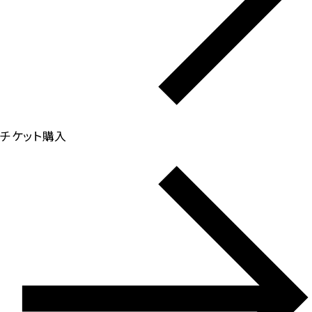
チケット購入