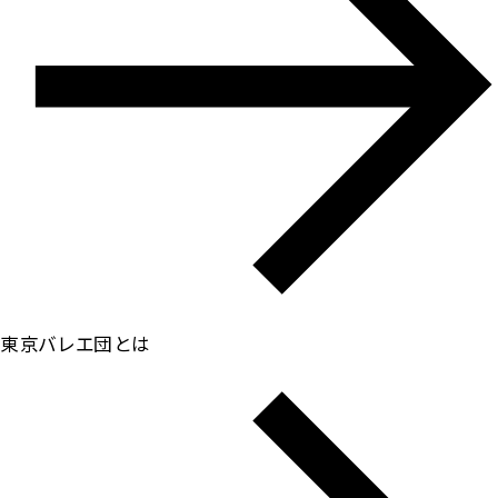
東京バレエ団とは