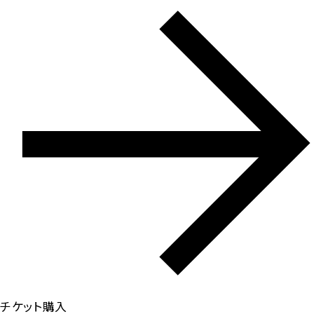
チケット購入