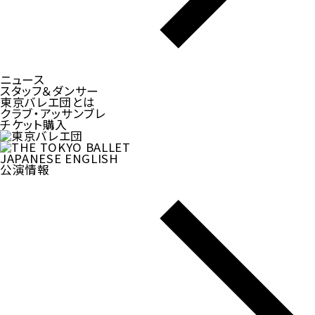
ニュース
スタッフ＆ダンサー
東京バレエ団とは
クラブ・アッサンブレ
チケット購入
JAPANESE
ENGLISH
公演情報