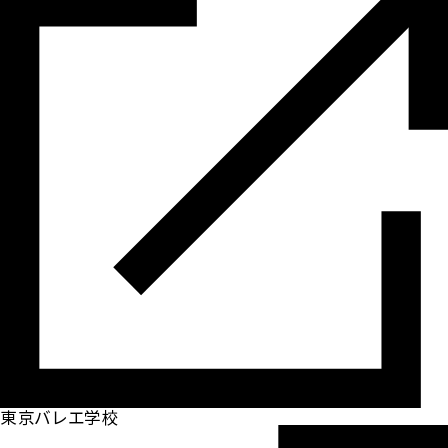
東京バレエ学校