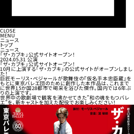
CLOSE
MENU
ニュース
トップ
ニュース
「ザ・カブキ」公式サイトオープン！
2024.05.31
公演
「ザ・カブキ」公式サイトオープン！
10月に上演する「ザ・カブキ」の公式サイトがオープンしまし
た！
巨匠モーリス・ベジャールが歌舞伎の『仮名手本忠臣蔵』を
もとに東京バレエ団のために創作した本作品は、これまで
に世界15か国28都市で喝采を浴びた傑作。国内では6年ぶ
りの上演です。
世界中の歌劇場で観客を沸かせてきた”和の魂をもつバレ
エ”を、新キャストを加えた配役でお楽しみください！