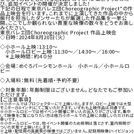
び、追加イベントの開催が決定しました！
下記の日程で東京バレエ団Choreographic Project*の作
品上映会を行います。これまでに上演してきた作品の中から
振付を担当したダンサーたちが厳選した作品集を一挙公
開。ここでしか観られない貴重な映像の数々をどうぞお楽し
みください。
東京バレエ団Choreographic Project 作品上映会
◇日時：2024年8月20日（火）
◇小ホール上映：13:10～
小ホールロビー上映：11:30～／14:30～／16:00～
＊上映時間：約４０分
◇会場：めぐろパーシモンホール 小ホール／小ホールロ
ビー
◇入場料：無料（先着順・予約不要）
◇対象年齢：年齢制限はございません。どなたでもご参加い
ただけます。
【ご注意事項】
※小ホールではプロジェクターにて上映いたしますが、ロビー上映では大型
モニター(50インチ)にてご覧いただきます。いずれも上映作品は共通です。
※小ホールロビーでは他イベント開催に伴い人の出入りがございます。集中
して映像をご覧になりたい方は極力小ホールでの上映にお越しいただければ
幸いです。
※小ホールロビーでは、他イベント開催のため照明は落とさず、室内照明が
ついた状態で上映いたします。
※上映・配信用の高画質の映像ではございません。記録用映像(ハイビジョン)