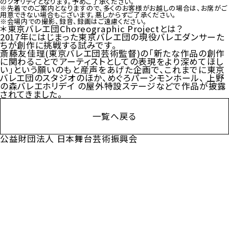
のクオリティとなります。予めご了承ください。
※先着でのご案内となりますので、多くのお客様がお越しの場合は、お席がご
用意できない場合もございます。悪しからずご了承ください。
※会場内での撮影、録音、録画はご遠慮ください。
＊東京バレエ団Choreographic Projectとは？
2017年にはじまった東京バレエ団の現役バレエダンサーた
ちが創作に挑戦する試みです。
斎藤友佳理(東京バレエ団芸術監督)の「新たな作品の創作
に関わることでアーティストとしての表現をより深めてほし
い」という願いのもと産声をあげた企画で、これまでに東京
バレエ団のスタジオのほか、めぐろパーシモンホール、 上野
の森バレエホリデイ の屋外特設ステージなどで作品が披露
されてきました。
一覧へ戻る
公益財団法人 日本舞台芸術振興会