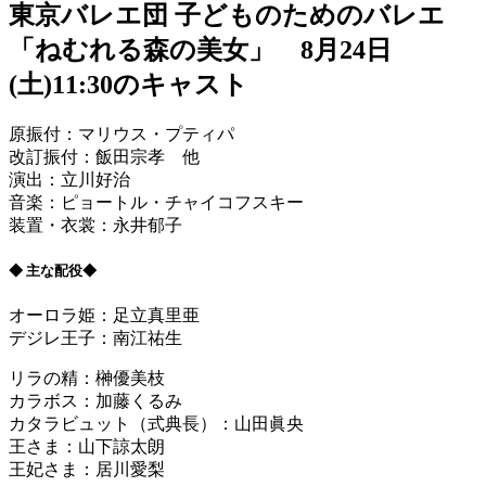
東京バレエ団 子どものためのバレエ
「ねむれる森の美女」 8月24日
(土)11:30のキャスト
原振付：マリウス・プティパ
改訂振付：飯田宗孝 他
演出：立川好治
音楽：ピョートル・チャイコフスキー
装置・衣裳：永井郁子
◆ 主な配役◆
オーロラ姫：足立真里亜
デジレ王子：南江祐生
リラの精：榊優美枝
カラボス：加藤くるみ
カタラビュット（式典長）：山田眞央
王さま：山下諒太朗
王妃さま：居川愛梨