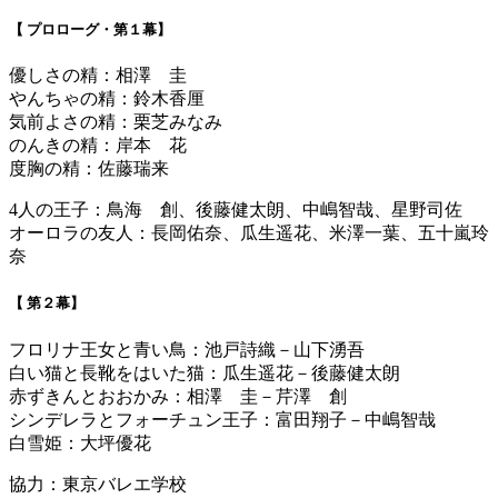
【 プロローグ・第１幕】
優しさの精：相澤 圭
やんちゃの精：鈴木香厘
気前よさの精：栗芝みなみ
のんきの精：岸本 花
度胸の精：佐藤瑞来
4人の王子：鳥海 創、後藤健太朗、中嶋智哉、星野司佐
オーロラの友人：長岡佑奈、瓜生遥花、米澤一葉、五十嵐玲
奈
【 第２幕】
フロリナ王女と青い鳥：池戸詩織－山下湧吾
白い猫と長靴をはいた猫：瓜生遥花－後藤健太朗
赤ずきんとおおかみ：相澤 圭－芹澤 創
シンデレラとフォーチュン王子：富田翔子－中嶋智哉
白雪姫：大坪優花
協力：東京バレエ学校