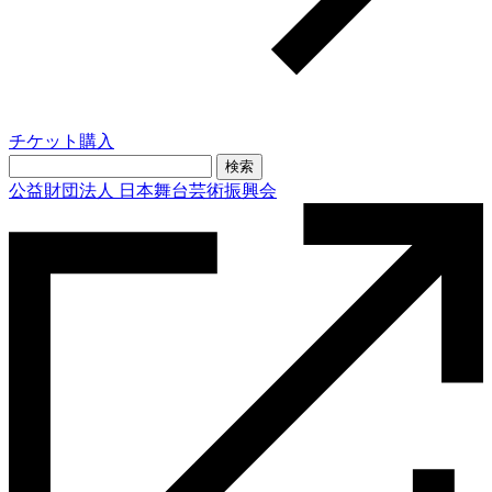
チケット購入
検
索:
公益財団法人 日本舞台芸術振興会