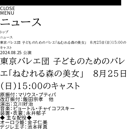
CLOSE
MENU
ニュース
トップ
ニュース
東京バレエ団 子どものためのバレエ「ねむれる森の美女」 8月25日(日)15:00の
キャスト
2024.08.25
公演
東京バレエ団 子どものためのバレ
エ「ねむれる森の美女」 8月25日
(日)15:00のキャスト
原振付：マリウス・プティパ
改訂振付：飯田宗孝 他
演出：立川好治
音楽：ピョートル・チャイコフスキー
装置・衣裳：永井郁子
◆ 主な配役◆
オーロラ姫：金子仁美
デジレ王子：池本祥真