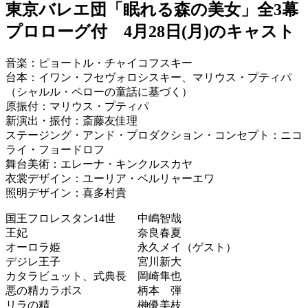
東京バレエ団「眠れる森の美女」全3幕
プロローグ付 4月28日(月)のキャスト
音楽：ピョートル・チャイコフスキー
台本：イワン・フセヴォロシスキー、マリウス・プティパ
（シャルル・ペローの童話に基づく）
原振付：マリウス・プティパ
新演出・振付：斎藤友佳理
ステージング・アンド・プロダクション・コンセプト：ニコ
ライ・フョードロフ
舞台美術：エレーナ・キンクルスカヤ
衣裳デザイン：ユーリア・ベルリャーエワ
照明デザイン：喜多村貴
国王フロレスタン14世 中嶋智哉
王妃 奈良春夏
オーロラ姫 永久メイ（ゲスト）
デジレ王子 宮川新大
カタラビュット、式典長 岡崎隼也
悪の精カラボス 柄本 弾
リラの精 榊優美枝