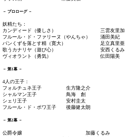
－ プロローグ －
妖精たち：
カンディード（優しさ） 三雲友里加
フルール・ド・ファリーヌ（やんちゃ） 涌田美紀
パンくずを落とす精（寛大） 足立真里亜
歌うカナリヤ（遊び心） 安西くるみ
ヴィオラント（勇気） 伝田陽美
－ 第1幕 －
4人の王子：
フォルチュネ王子 生方隆之介
シャルマン王子 鳥海 創
シェリ王子 安村圭太
フルール・ド・ポワ王子 後藤健太朗
－ 第2幕 －
公爵令嬢 加藤くるみ