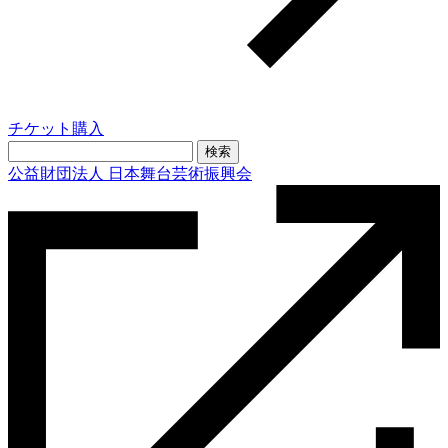
チケット購入
検
索:
公益財団法人 日本舞台芸術振興会