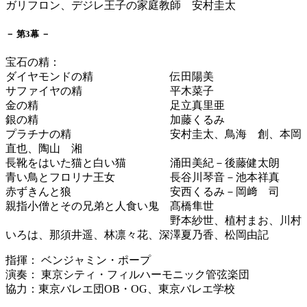
ガリフロン、デジレ王子の家庭教師 安村圭太
－ 第3幕 －
宝石の精：
ダイヤモンドの精 伝田陽美
サファイヤの精 平木菜子
金の精 足立真里亜
銀の精 加藤くるみ
プラチナの精 安村圭太、鳥海 創、本岡
直也、陶山 湘
長靴をはいた猫と白い猫 涌田美紀－後藤健太朗
青い鳥とフロリナ王女 長谷川琴音－池本祥真
赤ずきんと狼 安西くるみ－岡﨑 司
親指小僧とその兄弟と人食い鬼 髙橋隼世
野本紗世、植村まお、川村
いろは、那須井遥、林凛々花、深澤夏乃香、松岡由記
指揮： ベンジャミン・ポープ
演奏： 東京シティ・フィルハーモニック管弦楽団
協力：東京バレエ団OB・OG、東京バレエ学校