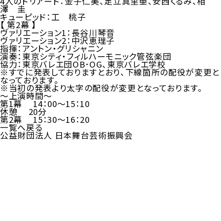
4人のドリアード：金子仁美、足立真里亜、安西くるみ、相
澤 圭
キューピッド：工 桃子
【 第2幕 】
ヴァリエーション1：長谷川琴音
ヴァリエーション2：中沢恵理子
指揮：アントン・グリシャニン
演奏：東京シティ・フィルハーモニック管弦楽団
協力：東京バレエ団OB･OG、東京バレエ学校
※すでに発表しておりますとおり、下線箇所の配役が変更と
なっております。
※当初の発表より太字の配役が変更となっております。
～上演時間～
第1幕 14：00～15：10
休憩 20分
第2幕 15：30～16：20
一覧へ戻る
公益財団法人 日本舞台芸術振興会