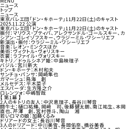
MENU
ニュース
トップ
ニュース
東京バレエ団「ドン・キホーテ」11月22日(土)のキャスト
2025.11.22
公演
東京バレエ団「ドン・キホーテ」11月22日(土)のキャスト
振付：マリウス･プティパ、アレクサンドル･ゴールスキー、カ
シアン･ゴレイゾフスキー、ウラジーミル･ワシーリエフ
新演出・振付：ウラジーミル・ワシーリエフ
音楽：レオン・ミンクスほか
美術：ヴィクトル・ヴォリスキー
衣裳：ラファイル・ヴォリスキー
キトリ／ドゥルシネア姫：中島映理子
バジル：宮川新大
ドン・キホーテ：木村和夫
サンチョ・パンサ：岡崎隼也
ガマーシュ：鳥海 創
メルセデス：平木菜子
エスパーダ：生方隆之介
ロレンツォ：中嶋智哉
【 第1幕 】
2人のキトリの友人：中沢恵理子、長谷川琴音
闘牛士：樋口祐輝、岡﨑 司、後藤健太朗、南江祐生、本岡
直也、芹澤 創、宮村啓斗、陶山 湘
若いロマの娘：加藤くるみ
ドリアードの女王：
長谷川琴音
3人のドリアード：中川美雪、長岡佑奈、橋谷美香