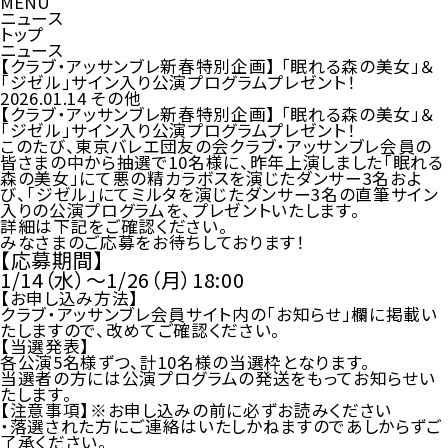
MENU
ニュース
トップ
ニュース
【クラブ・アッサンブレ新春特別企画】 「眠れる森の美女」＆
「ジゼル」サイン入り公演プログラムプレゼント！
2026.01.14
その他
【クラブ・アッサンブレ新春特別企画】 「眠れる森の美女」＆
「ジゼル」サイン入り公演プログラムプレゼント！
このたび、東京バレエ団友の会クラブ・アッサンブレ会員の
皆さまの中から抽選で10名様に、昨年上演しました「眠れる
森の美女」にて悪の精カラボスを演じたダンサー3名およ
び、「ジゼル」にてミルタを演じたダンサー3名の直筆サイン
入りの公演プログラムを、プレゼントいたします。
詳細は下記をご確認ください。
みなさまのご応募をお待ちしております！
【応募期間】
1/14（水）～1/26（月）18:00
【お申し込み方法】
クラブ・アッサンブレ会員サイト
内の「お知らせ」欄に掲載い
たしますので、改めてご確認ください。
【当選発表】
各公演5名様ずつ、計10名様の当選枠となります。
当選者の方には公演プログラムの発送をもってお知らせい
たします。
【注意事項】
※お申し込みの前に必ずお読みください
・落選された方にご連絡はいたしかねますのであしからずご
了承ください。