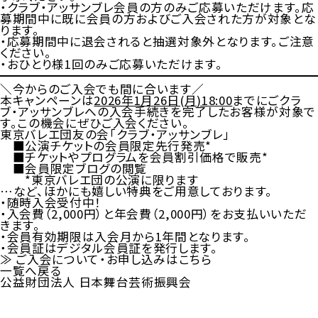
・クラブ・アッサンブレ会員の方のみご応募いただけます。応
募期間中に既に会員の方およびご入会された方が対象とな
ります。
・応募期間中に退会されると抽選対象外となります。ご注意
ください。
・おひとり様1回のみご応募いただけます。
＼今からのご入会でも間に合います／
本キャンペーンは
2026年1月26日(月)18:00
までにごクラ
ブ・アッサンブレへの入会手続きを完了したお客様が対象で
す。この機会にぜひご入会ください。
東京バレエ団友の会「クラブ・アッサンブレ」
■公演チケットの会員限定先行発売*
■チケットやプログラムを会員割引価格で販売*
■会員限定ブログの閲覧
*東京バレエ団の公演に限ります
…など、ほかにも嬉しい特典をご用意しております。
・随時入会受付中！
・入会費（2,000円）と年会費（2,000円）をお支払いいただ
きます。
・会員有効期限は入会月から1年間となります。
・会員証はデジタル会員証を発行します。
≫ ご入会について・お申し込みは
こちら
一覧へ戻る
公益財団法人 日本舞台芸術振興会