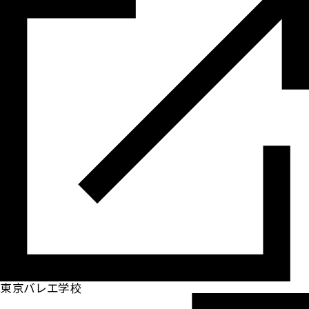
東京バレエ学校