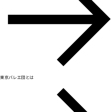
東京バレエ団とは