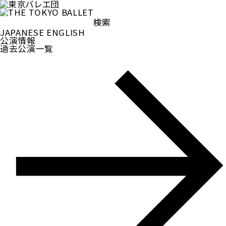
検
索:
JAPANESE
ENGLISH
公演情報
過去公演一覧