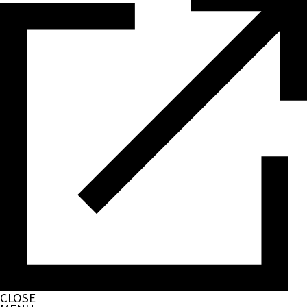
CLOSE