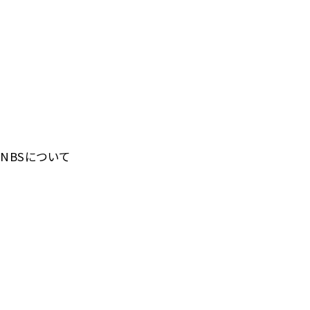
NBSについて