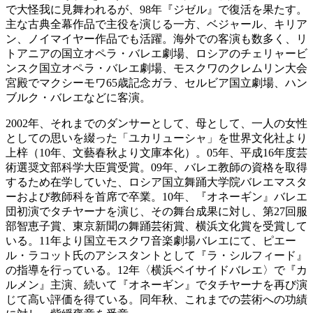
で大怪我に見舞われるが、98年『ジゼル』で復活を果たす。
主な古典全幕作品で主役を演じる一方、ベジャール、キリア
ン、ノイマイヤー作品でも活躍。
海外での客演も数多く、リ
トアニアの国立オペラ・バレエ劇場、ロシアのチェリャービ
ンスク国立オペラ・バレエ劇場、モスクワのクレムリン大会
宮殿でマクシーモワ65歳記念ガラ、セルビア国立劇場、ハン
ブルク・バレエなどに客演。
2002年、それまでのダンサーとして、母として、一人の女性
としての思いを綴った「ユカリューシャ」を世界文化社より
上梓（10年、文藝春秋より文庫本化）。05年、平成16年度芸
術選奨文部科学大臣賞受賞。09年、バレエ教師の資格を取得
するため在学していた、ロシア国立舞踊大学院バレエマスタ
ーおよび教師科を首席で卒業。10年、『オネーギン』バレエ
団初演でタチヤーナを演じ、その舞台成果に対し、第27回服
部智恵子賞、東京新聞の舞踊芸術賞、横浜文化賞を受賞して
いる。11年より国立モスクワ音楽劇場バレエにて、ピエー
ル・ラコット氏のアシスタントとして『ラ・シルフィード』
の指導を行っている。12年〈横浜ベイサイドバレエ〉で『カ
ルメン』主演、続いて『オネーギン』でタチヤーナを再び演
じて高い評価を得ている。同年秋、これまでの芸術への功績