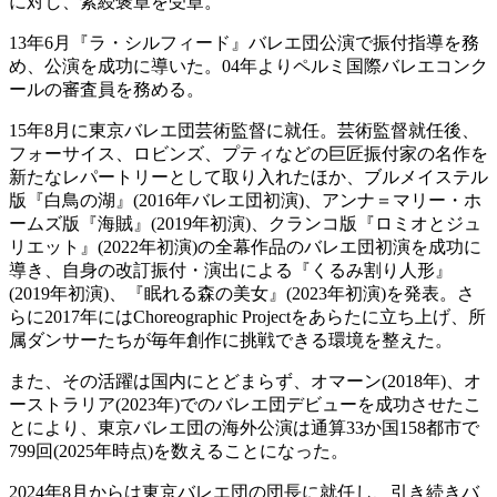
に対し、紫綬褒章を受章。
13年6月『ラ・シルフィード』バレエ団公演で振付指導を務
め、公演を成功に導いた。04年よりペルミ国際バレエコンク
ールの審査員を務める。
15年8月に東京バレエ団芸術監督に就任。芸術監督就任後、
フォーサイス、ロビンズ、プティなどの巨匠振付家の名作を
新たなレパートリーとして取り入れたほか、ブルメイステル
版『白鳥の湖』(2016年バレエ団初演)、アンナ＝マリー・ホ
ームズ版『海賊』(2019年初演)、クランコ版『ロミオとジュ
リエット』(2022年初演)の全幕作品のバレエ団初演を成功に
導き、自身の改訂振付・演出による『くるみ割り人形』
(2019年初演)、『眠れる森の美女』(2023年初演)を発表。さ
らに2017年にはChoreographic Projectをあらたに立ち上げ、所
属ダンサーたちが毎年創作に挑戦できる環境を整えた。
また、その活躍は国内にとどまらず、オマーン(2018年)、オ
ーストラリア(2023年)でのバレエ団デビューを成功させたこ
とにより、東京バレエ団の海外公演は通算33か国158都市で
799回(2025年時点)を数えることになった。
2024年8月からは東京バレエ団の団長に就任し、引き続きバ