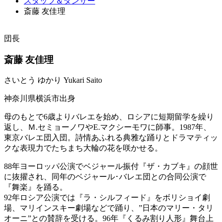
スタッフ＆ダンサー
斎藤 友佳理
団長
斎藤 友佳理
さいとう ゆかり
Yukari Saito
神奈川県横浜市出身
母のもとで6歳よりバレエを始め、ロシアに短期留学を繰り
返し、Ｍ.セミョーノワやE.マクシーモワに師事。1987年、
東京バレエ団入団。詩情あふれる典雅な踊りとドラマティッ
クな表現力でたちまち大輪の花を咲かせる。
88年ヨーロッパ公演でベジャール振付『ザ・カブキ』の顔世
に抜擢され、同年のベジャール･バレエ団との合同公演で
『舞楽』を踊る。
92年ロシア公演では『ラ・シルフィード』をボリショイ劇
場、マリインスキー劇場などで踊り、”日本のマリー・タリ
オーニ”との賛辞を受ける。96年『くるみ割り人形』舞台上