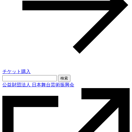
チケット購入
検
索:
公益財団法人 日本舞台芸術振興会