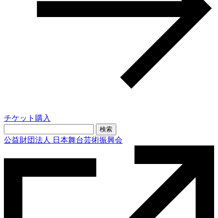
チケット購入
検
索:
公益財団法人 日本舞台芸術振興会