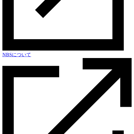
NBSについて