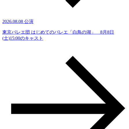
2026.08.08
公演
東京バレエ団 はじめてのバレエ「白鳥の湖」 8月8日
(土)15:00のキャスト