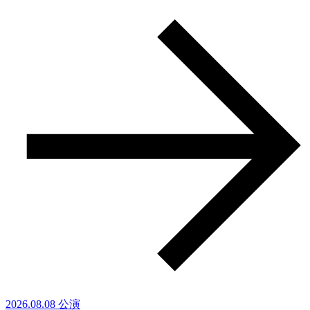
2026.08.08
公演