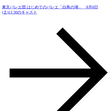
東京バレエ団 はじめてのバレエ「白鳥の湖」 8月8日
(土)11:30のキャスト