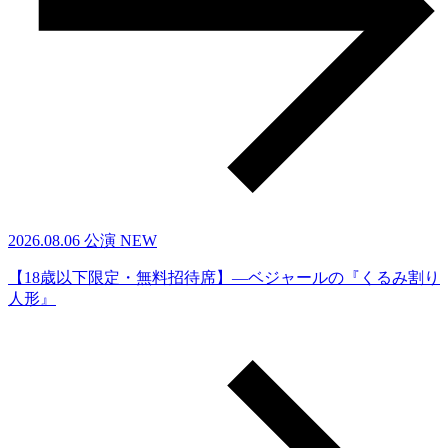
2026.08.06
公演
NEW
【18歳以下限定・無料招待席】—ベジャールの『くるみ割り
人形』