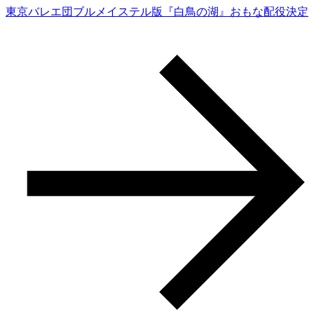
東京バレエ団ブルメイステル版『白鳥の湖』おもな配役決定